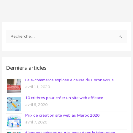
R
e
c
h
e
Derniers articles
r
Le e-commerce explose à cause du Coronavirus
c
avril 11, 2020
h
e
10 critères pour créer un site web efficace
r
avril 9, 2020
Prix de création site web au Maroc 2020
:
avril 7, 2020
6 bonnes raisons pour investir dans le Marketing